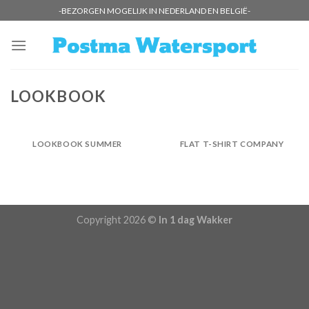
Skip
-BEZORGEN MOGELIJK IN NEDERLAND EN BELGIË-
to
content
LOOKBOOK
LOOKBOOK SUMMER
FLAT T-SHIRT COMPANY
Copyright 2026 ©
In 1 dag Wakker