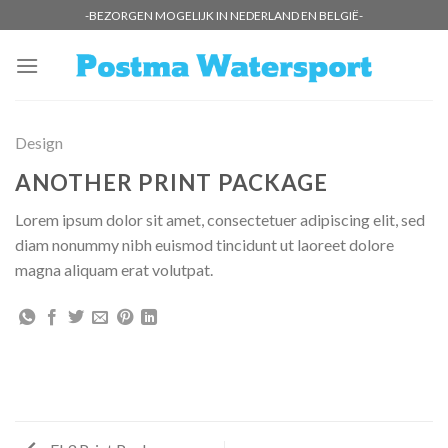
Skip
-BEZORGEN MOGELIJK IN NEDERLAND EN BELGIË-
to
content
Design
ANOTHER PRINT PACKAGE
Lorem ipsum dolor sit amet, consectetuer adipiscing elit, sed
diam nonummy nibh euismod tincidunt ut laoreet dolore
magna aliquam erat volutpat.