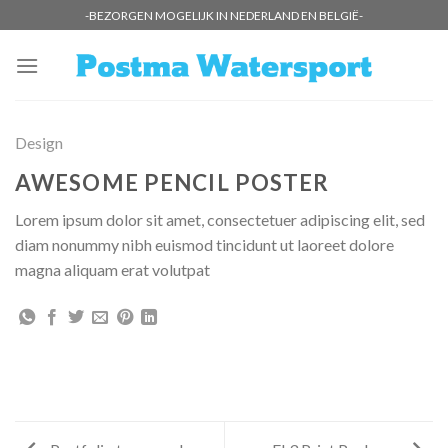
Skip
-BEZORGEN MOGELIJK IN NEDERLAND EN BELGIË-
to
content
Design
AWESOME PENCIL POSTER
Lorem ipsum dolor sit amet, consectetuer adipiscing elit, sed
diam nonummy nibh euismod tincidunt ut laoreet dolore
magna aliquam erat volutpat