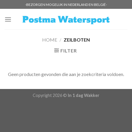
Skip
-BEZORGEN MOGELIJK IN NEDERLAND EN BELGIË-
to
content
HOME
/
ZEILBOTEN
FILTER
Geen producten gevonden die aan je zoekcriteria voldoen.
Copyright 2026 ©
In 1 dag Wakker