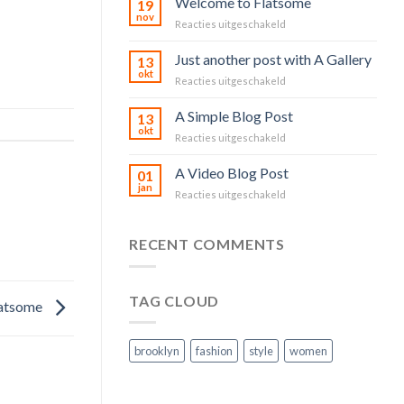
Welcome to Flatsome
19
nov
voor
Reacties uitgeschakeld
Welcome
to
Just another post with A Gallery
13
Flatsome
okt
voor
Reacties uitgeschakeld
Just
another
A Simple Blog Post
13
post
okt
voor
Reacties uitgeschakeld
with
A
A
Simple
A Video Blog Post
Gallery
01
Blog
jan
voor
Reacties uitgeschakeld
Post
A
Video
Blog
RECENT COMMENTS
Post
TAG CLOUD
latsome
brooklyn
fashion
style
women