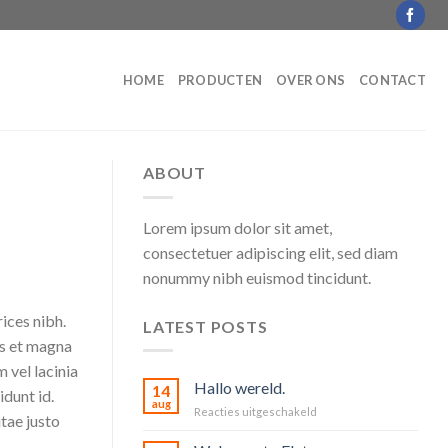
HOME
PRODUCTEN
OVER ONS
CONTACT
ABOUT
Lorem ipsum dolor sit amet,
consectetuer adipiscing elit, sed diam
nonummy nibh euismod tincidunt.
rices nibh.
LATEST POSTS
us et magna
 vel lacinia
Hallo wereld.
14
idunt id.
aug
voor
Reacties uitgeschakeld
tae justo
Hallo
wereld.