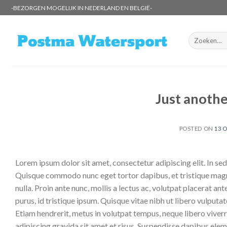
Skip
-BEZORGEN MOGELIJK IN NEDERLAND EN BELGIË-
to
content
Zoeken
naar:
Just anothe
POSTED ON
13 
Lorem ipsum dolor sit amet, consectetur adipiscing elit. In sed 
Quisque commodo nunc eget tortor dapibus, et tristique magna
nulla. Proin ante nunc, mollis a lectus ac, volutpat placerat a
purus, id tristique ipsum. Quisque vitae nibh ut libero vulputat
Etiam hendrerit, metus in volutpat tempus, neque libero viverr
adipiscing gravida sit amet et risus. Suspendisse dapibus el