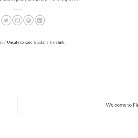
st in
Uncategorized
. Bookmark de
link
.
Welcome to F