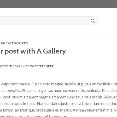
UNCATEGORIZED
r post with A Gallery
OKTOBER 2015
BY
DE WESTEREENDER
vulputate massa. Fusce ante magna, iaculis ut purus ut, facilisis ult
 convallis. Phasellus egestas nunc eu venenatis vehicula. Phasell
nte. Vestibulum sit amet magna sit amet nunc faucibus mollis. Aliquam
e ornare quis in risus. Nam sodales justo orci, a bibendum risus tinc
a lorem, ac tristique orci augue eu metus. Aenean elementum nisi vi
ementum quam, vel semper mi tempus ac.