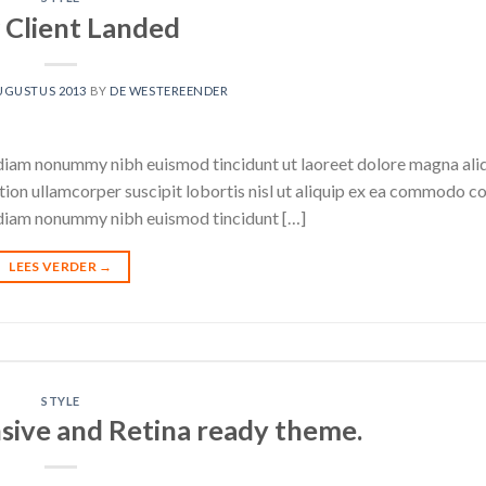
Client Landed
UGUSTUS 2013
BY
DE WESTEREENDER
d diam nonummy nibh euismod tincidunt ut laoreet dolore magna al
ation ullamcorper suscipit lobortis nisl ut aliquip ex ea commodo c
d diam nonummy nibh euismod tincidunt […]
LEES VERDER
→
STYLE
sive and Retina ready theme.