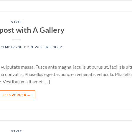
STYLE
post with A Gallery
ECEMBER 2013
BY
DE WESTEREENDER
vulputate massa. Fusce ante magna, iaculis ut purus ut, facilisis ult
 convallis. Phasellus egestas nunc eu venenatis vehicula. Phasell
te. Vestibulum sit amet […]
LEES VERDER
→
STYLE