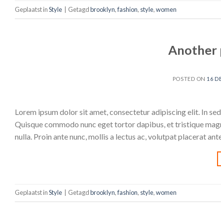
Geplaatst in
Style
|
Getagd
brooklyn
,
fashion
,
style
,
women
Another 
POSTED ON
16 D
Lorem ipsum dolor sit amet, consectetur adipiscing elit. In sed 
Quisque commodo nunc eget tortor dapibus, et tristique magna
nulla. Proin ante nunc, mollis a lectus ac, volutpat placerat an
Geplaatst in
Style
|
Getagd
brooklyn
,
fashion
,
style
,
women