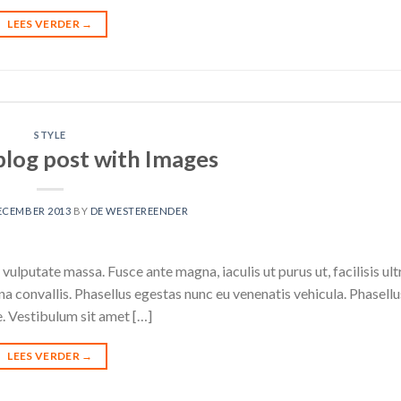
LEES VERDER
→
STYLE
 blog post with Images
ECEMBER 2013
BY
DE WESTEREENDER
vulputate massa. Fusce ante magna, iaculis ut purus ut, facilisis ult
 convallis. Phasellus egestas nunc eu venenatis vehicula. Phasell
te. Vestibulum sit amet […]
LEES VERDER
→