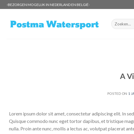
Skip
-BEZORGEN MOGELIJK IN NEDERLAND EN BELGIË-
to
content
Zoeken
naar:
A V
POSTED ON
1 J
Lorem ipsum dolor sit amet, consectetur adipiscing elit. In sed 
Quisque commodo nunc eget tortor dapibus, et tristique magna
nulla. Proin ante nunc, mollis a lectus ac, volutpat placerat an