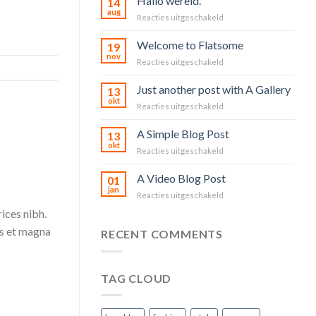
Hallo wereld.
14
aug
voor
Reacties uitgeschakeld
Hallo
wereld.
Welcome to Flatsome
19
nov
voor
Reacties uitgeschakeld
Welcome
to
Just another post with A Gallery
13
Flatsome
okt
voor
Reacties uitgeschakeld
Just
another
A Simple Blog Post
13
post
okt
voor
Reacties uitgeschakeld
with
A
A
Simple
A Video Blog Post
Gallery
01
Blog
jan
voor
Reacties uitgeschakeld
Post
A
rices nibh.
Video
us et magna
Blog
RECENT COMMENTS
Post
TAG CLOUD